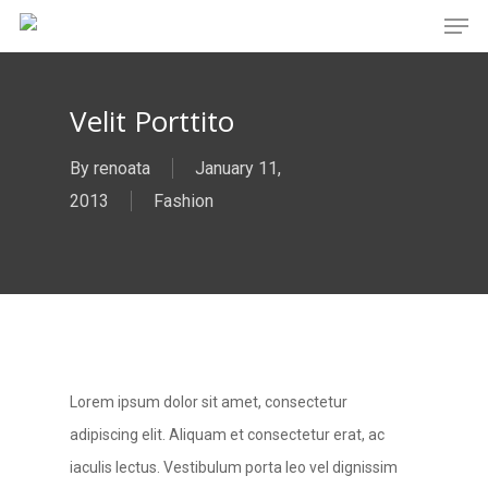
Men
Skip
to
main
Velit Porttito
content
By
renoata
January 11,
2013
Fashion
Lorem ipsum dolor sit amet, consectetur
adipiscing elit. Aliquam et consectetur erat, ac
iaculis lectus. Vestibulum porta leo vel dignissim