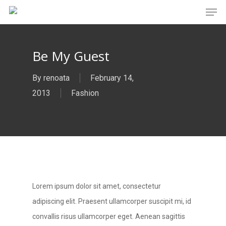
Men
Skip
to
main
Be My Guest
content
By
renoata
February 14,
2013
Fashion
Lorem ipsum dolor sit amet, consectetur
adipiscing elit. Praesent ullamcorper suscipit mi, id
convallis risus ullamcorper eget. Aenean sagittis